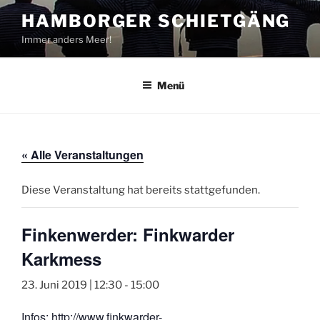
Zum
HAMBORGER SCHIETGÄNG
Inhalt
Immer anders Meer!
springen
Menü
« Alle Veranstaltungen
Diese Veranstaltung hat bereits stattgefunden.
Finkenwerder: Finkwarder
Karkmess
23. Juni 2019 | 12:30
-
15:00
Infos:
http://www.finkwarder-